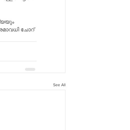
്യയും 
പരമാവധി ചോറ് 
See All