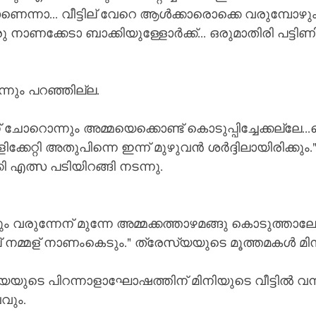
ാണെന്നാ... വീട്ടില് വേറെ ആൾക്കാരൊക്കെ വരുമ്പോഴു
ാണക്കേടാ ബാക്കിയുള്ളോർക്ക്... ഒരുമാതിരി പട്ടിണിക്കി
നും പറഞ്ഞില്ല.
് ചോറൊന്നും അമ്മയെക്കൊണ്ട് കൊടുപ്പിച്ചേക്കല്ലേ...ക
്ളിക്കേറ്റി അതുപിന്നെ ഇന്ന് മുഴുവൻ ശർദ്ദിലായിരിക്ക
്കി എത്സ പടിയിറങ്ങി നടന്നു.
വരുന്നേന് മുന്നേ അമ്മക്കത്താഴമങ്ങു കൊടുത്താല
 നമ്മള് നാണംകെടും." ത്രേസ്യയുടെ മൂത്തമകൾ മി
യുടെ പിറന്നാളാഘോഷത്തിന് മിനിയുടെ വീട്ടിൽ വന
ും. 