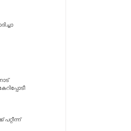
ിച്ചാ 
ോട് 
കേറിപ്പോടീ 
 
റ്റീന്ന് 