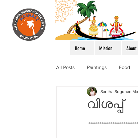
Home
Mission
About
All Posts
Paintings
Food
Saritha Sugunan
Ma
വിശപ്പ്
 ***************************