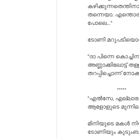
കഴിക്കുന്നതെന്തിന
തന്നെയാ. എന്തൊരു ന
പോലെ..."
ടോണി മറുപടിയൊന്
"ദാ പിന്നെ കൊച്ചിന
അണ്ണാക്കിലോട്ട് തള
തറപ്പിച്ചൊന്ന് നോക
                   *****
"എൽസേ, എല്ലാരും 
ആളോളുടെ മുന്നില്
മിനിയുടെ മകൾ നിയ
ടോണിയും കുടുംബവ