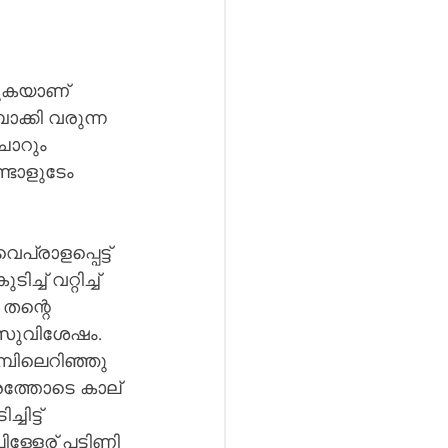
കുകയാണ് 
്കി വരുന്ന 
ചോറും 
്ടാളുടേം 
പ്രാളപ്പെട്ട് 
ച് വറ്റിച്ച് 
തന്റെ 
െ സുവിശേഷം. 
്പിലെറിഞ്ഞു 
്രത്തോടെ കാല് 
ട്ട് 
ള്ളേര് പട്ടിണി 