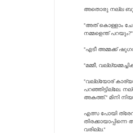
അതൊരു നല്ല ബുദ്
"അത് കൊള്ളാം ചേച്ച
നമ്മളെന്ത് പറയും?"
"എടീ അമ്മക്ക് ഷുഗ
"മമ്മീ, വല്ല്യമ്മച്
"വല്ല്യോര് കാര്യം
പറഞ്ഞിട്ടില്ലേ. നല്
അകത്ത്." മിനി നിയയ
എത്സ പോയി ത്രേസ്യയ
തിരക്കായാപ്പിന്നെ 
വരില്ല."