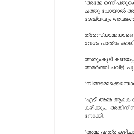
"അമ്മേ ഒന്ന് പതുക
ചത്തു പോയാൽ അതി
ദേഷ്യവും അവജ്ഞയ
ത്രേസ്യാമ്മയാണെങ
വേഗം പാത്രം കാലിയ
അതുംകൂടി കണ്ടപ്
അമർത്തി ചവിട്ടി പ
"നിങ്ങടമ്മക്കെന്തൊ
"എടീ അമ്മ ആകെ ഒരിത്
കഴിക്കും... അതിന
നോക്കി.
"അമ്മ എത്ര കഴിച്ചാ