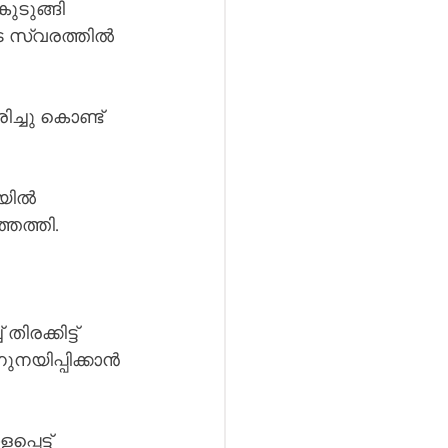
ുടുങ്ങി 
െ സ്വരത്തിൽ 
്ചു കൊണ്ട് 
യിൽ 
തെത്തി.
രക്കിട്ട് 
നയിപ്പിക്കാൻ 
പെട്ട് 