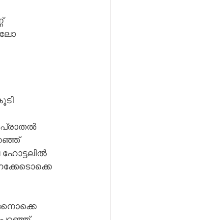
് 
ഞാലോ 
ൂടി 
 പ്രാതൽ 
ഞ്ഞ് 
െ ഹോട്ടലിൽ 
നക്കേടൊക്കെ 
്ങനൊക്കെ 
 പറഞ്ഞ് 