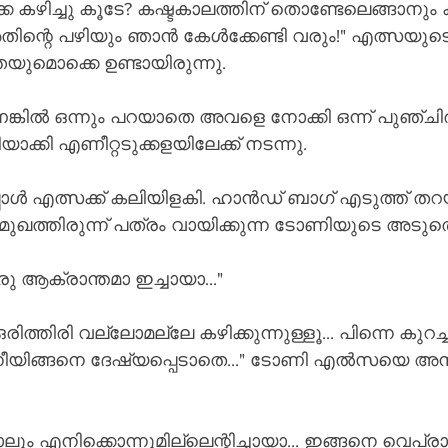
്കെ കഴിച്ചു കൂടേ? കഷ്ടകാലത്തിന് തൊണ്ടേലെങ്ങാനും ക
ന്റെ പഴിയും ഞാൻ കേൾക്കേണ്ടി വരും!" എത്സയുട
ുമൊക്കെ ഉണ്ടായിരുന്നു.
്കിൽ ഒന്നും പറയാതെ അവളെ നോക്കി ഒന്ന് പുഞ്ചിരിച
ാക്കി എണീറ്റടുക്കളയിലേക്ക് നടന്നു.
പോൾ എത്സക്ക് കലിയിളകി. ഹാൻഡ് ബാഗ് എടുത്ത് തറ
ൂമുഖത്തിരുന്ന് പത്രം വായിക്കുന്ന ടോണിയുടെ അടുത്
രു ആക്രാന്തമാ ഇച്ചായാ..."
തിരി വല്ലോമല്ലേ കഴിക്കുന്നുള്ളൂ... പിന്നെ കുറച്ച് തി
് നീയിങ്ങനെ ദേഷ്യപ്പെടാതെ..." ടോണി എൽസയെ അനു
ലും എനിക്കൊന്നുമില്ലെന്റിച്ചായാ... ഇങ്ങനെ വെപ്രാളപ്