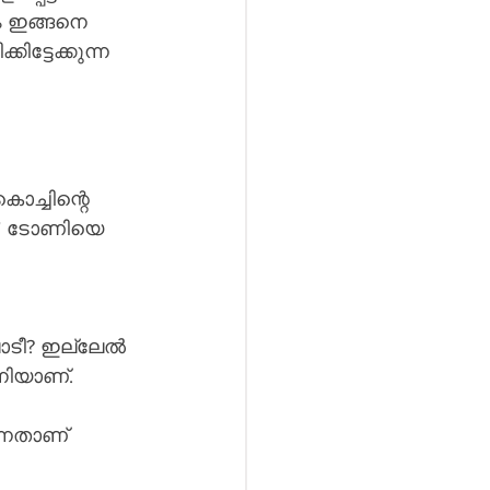
ം ഇങ്ങനെ 
ട്ടേക്കുന്ന 
ൊച്ചിന്റെ 
ും." ടോണിയെ 
ോടീ? ഇല്ലേൽ 
നിയാണ്.
്നതാണ് 