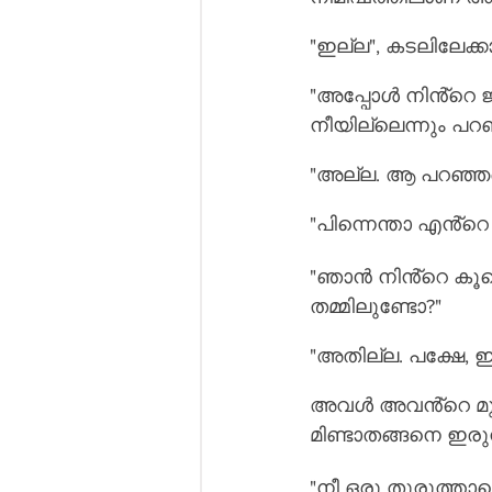
"ഇല്ല", കടലിലേക്
"അപ്പോൾ നിൻ്റെ ജ
നീയില്ലെന്നും പറ
"അല്ല. ആ പറഞ്ഞ
"പിന്നെന്താ എൻ്റെ
"ഞാൻ നിൻ്റെ കൂട
തമ്മിലുണ്ടോ?"
"അതില്ല. പക്ഷേ, 
അവൾ അവൻ്റെ മുഖത്ത
മിണ്ടാതങ്ങനെ ഇരുന്
"നീ ഒരു തുരുത്താണെ