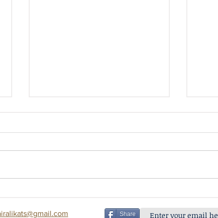
Article and Poem - By Prabha Nair
Sandeep’s Appreciation I was
traveling in a car with Sandeep
and Sushma (names changed).
Have you ever come across
Person
people who claim to...
airalikats@gmail.com
Share