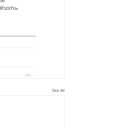
ാൽ 
ശ്വാസം 
See All