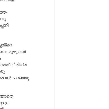
ത്ത 
നു 
്പനി 
ഛൻ്റെ 
കാലം മുഴുവൻ 
 
ഞ്ഞ് തീരില്ല 
രു 
െ അവൾ പറഞ്ഞു 
റയാതെ 
ള്ള 