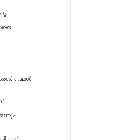
ു. 
ലാതെ 
കരാർ നമ്മൾ 
!"
ന്നും 
 വച്ച്, 