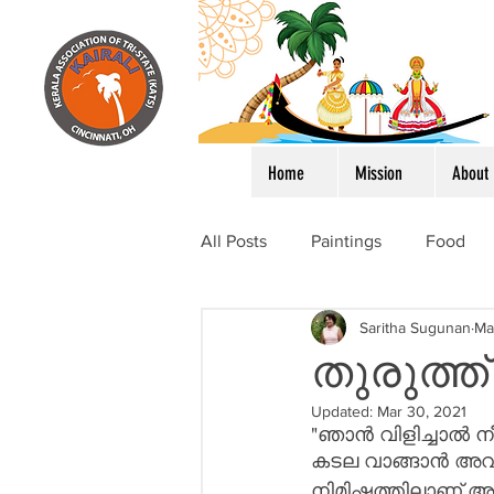
Home
Mission
About
All Posts
Paintings
Food
Saritha Sugunan
Ma
തുരുത്ത്
Updated:
Mar 30, 2021
"ഞാൻ വിളിച്ചാൽ ന
കടല വാങ്ങാൻ അ
നിമിഷത്തിലാണ് അ