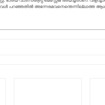
റ്, ഭാര്യ വാട്സ്ആപ്പ് മെസ്സേജ് അയച്ചതാണ്. വിളിച്ച
്നവൾ പറഞ്ഞതിൽ അന്നേരമവനെന്തെന്നില്ലാത്ത ആ