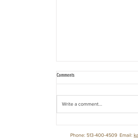
Comments
Write a comment...
Riketha Menon-Spelling Bee Prize
Winner
Phone: 513-400-4509
Email:
k