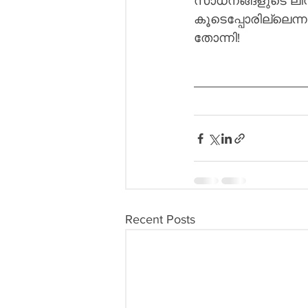
സാധനങ്ങളുടെ ലിസ്റ്
കൂടെപ്പോരില്ലെന
തോന്നി!
Recent Posts